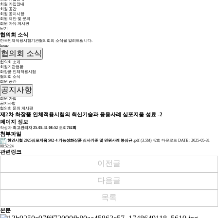
회원 가입안내
회원 공간
회원 공지사항
회원 제안 및 문의
회원 자유 게시판
닫기
협의회 소식
한국인체적용시험기관협의회의 소식을 알려드립니다.
home
협의회 소식
협의회 소개
회원기관현황
화장품 인체적용시험
협의회 소식
회원 공간
공지사항
회원 가입
공지사항
협의회 문의 게시판
제2차 화장품 인체적용시험의 최신기술과 응용사례 심포지움 성료 -2
페이지 정보
작성자
최고관리자
25-05-31 08:52
조회
762회
첨부파일
한인시협 2025심포지움 S02-4 기능성화장품 심사기준 및 민원사례 봉심규 .pdf
(3.5M)
42회 다운로드
DATE : 2025-05-31
08:52:24
관련링크
이전글
다음글
목록
본문