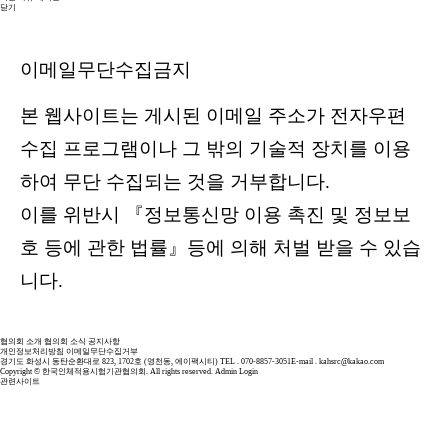
닫기
이메일무단수집금지
본 웹사이트는 게시된 이메일 주소가 전자우편
수집 프로그램이나 그 밖의 기술적 장치를 이용
하여 무단 수집되는 것을 거부합니다.
이를 위반시 『정보통신망 이용 촉진 및 정보보
호 등에 관한 법률』등에 의해 처벌 받을 수 있습
니다.
협의회 소개
협의회 소식
공지사항
개인정보처리방침
이메일무단수집거부
경기도 화성시 동탄순환대로 823, 1702호 (영천동, 에이팩시티)
TEL . 070-8857-3051
E-mail . kahsrc@kakao.com
Copyright © 한국인체적용시험기관협의회. All rights reserved.
Admin Login
관련사이트